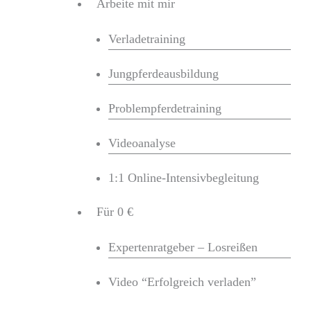
Arbeite mit mir
Zum
Inhalt
Verladetraining
springen
Jungpferdeausbildung
Problempferdetraining
Videoanalyse
1:1 Online-Intensivbegleitung
Für 0 €
Expertenratgeber – Losreißen
Video “Erfolgreich verladen”